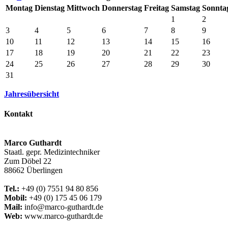
Mo
ntag
Di
enstag
Mi
ttwoch
Do
nnerstag
Fr
eitag
Sa
mstag
So
nnta
1
2
3
4
5
6
7
8
9
10
11
12
13
14
15
16
17
18
19
20
21
22
23
24
25
26
27
28
29
30
31
Jahresübersicht
Kontakt
Marco Guthardt
Staatl. gepr. Medizintechniker
Zum Döbel 22
88662 Überlingen
Tel.:
+49 (0) 7551 94 80 856
Mobil:
+49 (0) 175 45 06 179
Mail:
info@marco-guthardt.de
Web:
www.marco-guthardt.de